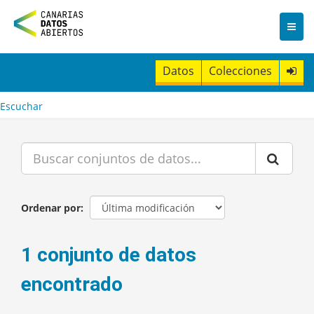
I
r
a
l
c
Datos
Colecciones
o
n
t
Escuchar
e
n
i
d
o
Ordenar por
1 conjunto de datos
encontrado