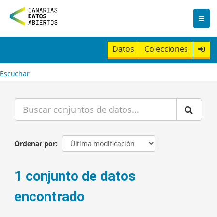
I
r
a
l
c
Datos
Colecciones
o
n
t
Escuchar
e
n
i
d
o
Ordenar por
1 conjunto de datos
encontrado