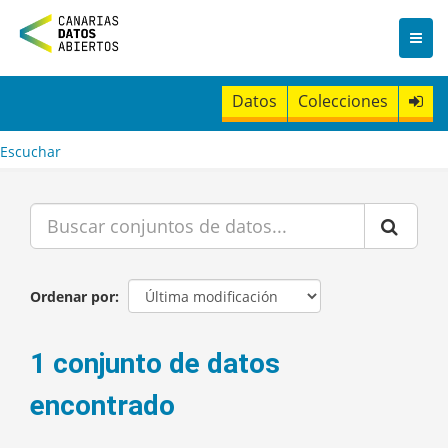
I
r
a
l
c
Datos
Colecciones
o
n
t
Escuchar
e
n
i
d
o
Ordenar por
1 conjunto de datos
encontrado