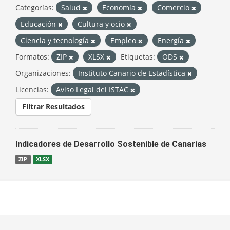
Categorías:
Salud
Economía
Comercio
Educación
Cultura y ocio
Ciencia y tecnología
Empleo
Energía
Formatos:
ZIP
XLSX
Etiquetas:
ODS
Organizaciones:
Instituto Canario de Estadística
Licencias:
Aviso Legal del ISTAC
Filtrar Resultados
Indicadores de Desarrollo Sostenible de Canarias
ZIP
XLSX