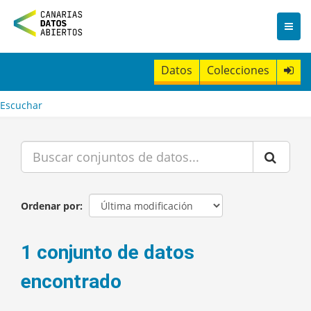
I
r
a
l
c
Datos
Colecciones
o
n
t
Escuchar
e
n
i
d
o
Ordenar por
1 conjunto de datos
encontrado