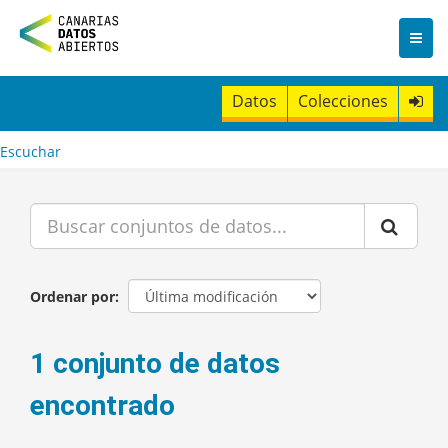
I
r
a
l
c
Datos
Colecciones
o
n
t
Escuchar
e
n
i
d
o
Ordenar por
1 conjunto de datos
encontrado