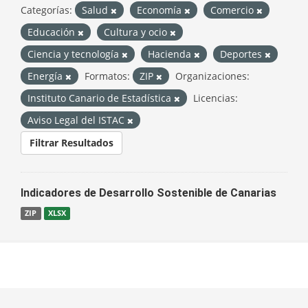
Categorías:
Salud
Economía
Comercio
Educación
Cultura y ocio
Ciencia y tecnología
Hacienda
Deportes
Energía
Formatos:
ZIP
Organizaciones:
Instituto Canario de Estadística
Licencias:
Aviso Legal del ISTAC
Filtrar Resultados
Indicadores de Desarrollo Sostenible de Canarias
ZIP
XLSX