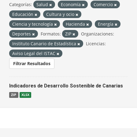
Categorías:
Salud
Economía
Comercio
Educación
Cultura y ocio
Ciencia y tecnología
Hacienda
Energía
Deportes
Formatos:
ZIP
Organizaciones:
Instituto Canario de Estadística
Licencias:
Aviso Legal del ISTAC
Filtrar Resultados
Indicadores de Desarrollo Sostenible de Canarias
ZIP
XLSX