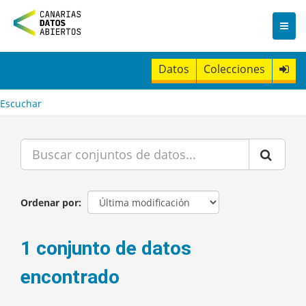
I
r
a
l
c
Datos
Colecciones
o
n
t
Escuchar
e
n
i
d
o
Ordenar por
1 conjunto de datos
encontrado