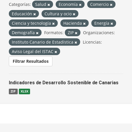
Categorías:
Salud
Economía
Comercio
Educación
Cultura y ocio
Ciencia y tecnología
Hacienda
Energía
Demografía
Formatos:
ZIP
Organizaciones:
Instituto Canario de Estadística
Licencias:
Aviso Legal del ISTAC
Filtrar Resultados
Indicadores de Desarrollo Sostenible de Canarias
ZIP
XLSX