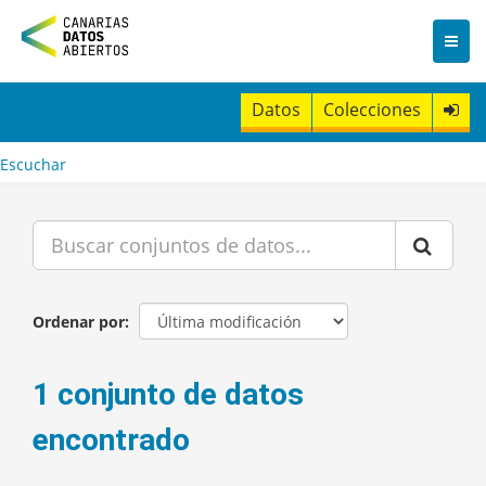
I
r
a
l
c
Datos
Colecciones
o
n
t
Escuchar
e
n
i
d
o
Ordenar por
1 conjunto de datos
encontrado