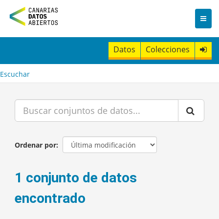
I
r
a
l
c
Datos
Colecciones
o
n
t
Escuchar
e
n
i
d
o
Ordenar por
1 conjunto de datos
encontrado