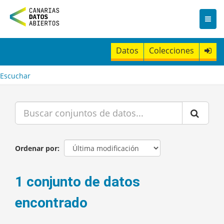
I
r
a
l
c
Datos
Colecciones
o
n
t
Escuchar
e
n
i
d
o
Ordenar por
1 conjunto de datos
encontrado