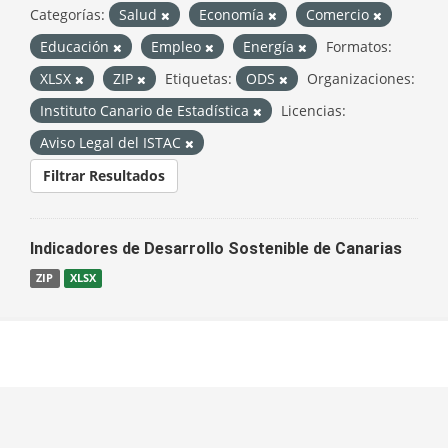
Categorías:
Salud
Economía
Comercio
Educación
Empleo
Energía
Formatos:
XLSX
ZIP
Etiquetas:
ODS
Organizaciones:
Instituto Canario de Estadística
Licencias:
Aviso Legal del ISTAC
Filtrar Resultados
Indicadores de Desarrollo Sostenible de Canarias
ZIP
XLSX