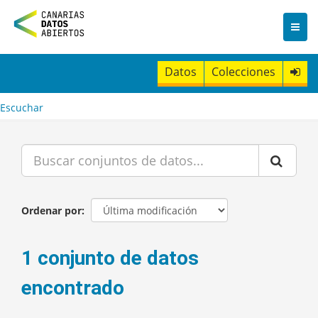
I
r
a
l
c
Datos
Colecciones
o
n
t
Escuchar
e
n
i
d
o
Ordenar por
1 conjunto de datos
encontrado