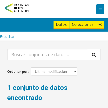
I
r
a
l
c
Datos
Colecciones
o
n
t
Escuchar
e
n
i
d
o
Ordenar por
1 conjunto de datos
encontrado