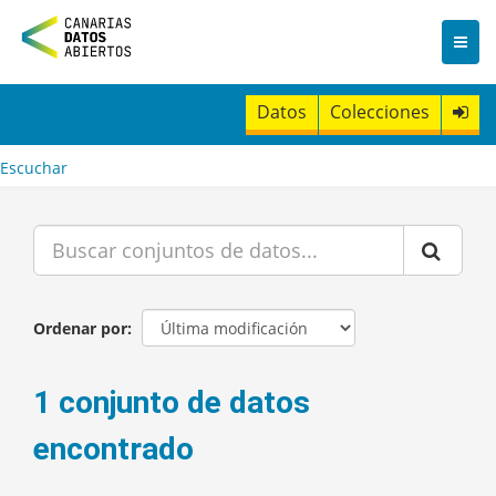
I
r
a
l
c
Datos
Colecciones
o
n
t
Escuchar
e
n
i
d
o
Ordenar por
1 conjunto de datos
encontrado