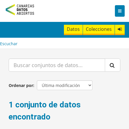
I
r
a
l
c
Datos
Colecciones
o
n
t
Escuchar
e
n
i
d
o
Ordenar por
1 conjunto de datos
encontrado