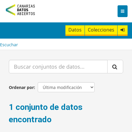
I
r
a
l
c
Datos
Colecciones
o
n
t
Escuchar
e
n
i
d
o
Ordenar por
1 conjunto de datos
encontrado