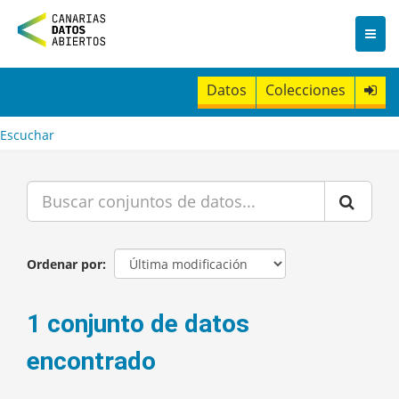
I
r
a
l
c
Datos
Colecciones
o
n
t
Escuchar
e
n
i
d
o
Ordenar por
1 conjunto de datos
encontrado