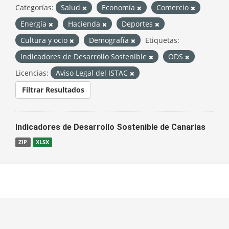
Categorías:
Salud
Economía
Comercio
Energía
Hacienda
Deportes
Cultura y ocio
Demografía
Etiquetas:
Indicadores de Desarrollo Sostenible
ODS
Licencias:
Aviso Legal del ISTAC
Filtrar Resultados
Indicadores de Desarrollo Sostenible de Canarias
ZIP
XLSX