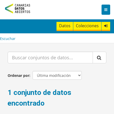
I
r
a
l
c
Datos
Colecciones
o
n
t
Escuchar
e
n
i
d
o
Ordenar por
1 conjunto de datos
encontrado