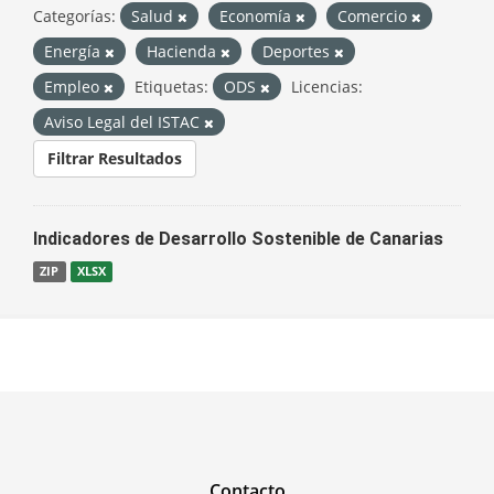
Categorías:
Salud
Economía
Comercio
Energía
Hacienda
Deportes
Empleo
Etiquetas:
ODS
Licencias:
Aviso Legal del ISTAC
Filtrar Resultados
Indicadores de Desarrollo Sostenible de Canarias
ZIP
XLSX
Contacto