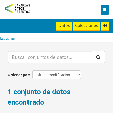
I
r
a
l
c
Datos
Colecciones
o
n
t
Escuchar
e
n
i
d
o
Ordenar por
1 conjunto de datos
encontrado