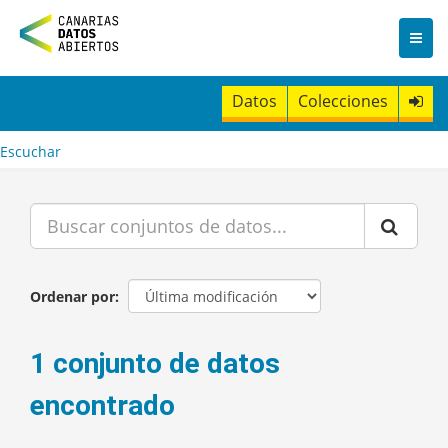
I
r
a
l
c
Datos
Colecciones
o
n
t
Escuchar
e
n
i
d
o
Ordenar por
1 conjunto de datos
encontrado