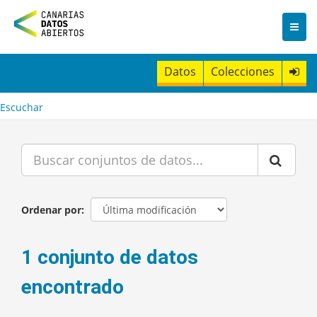
I
r
a
l
c
Datos
Colecciones
o
n
t
Escuchar
e
n
i
d
o
Ordenar por
1 conjunto de datos
encontrado