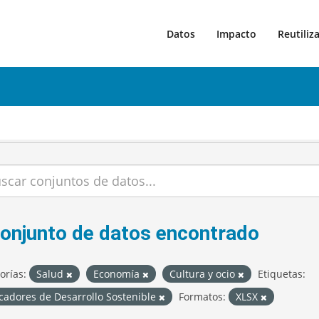
Datos
Impacto
Reutiliz
conjunto de datos encontrado
orías:
Salud
Economía
Cultura y ocio
Etiquetas:
cadores de Desarrollo Sostenible
Formatos:
XLSX