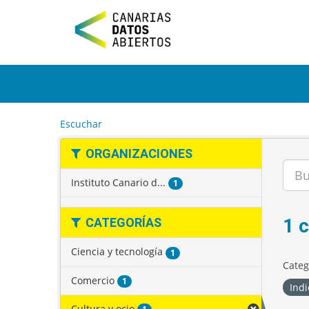
I
r
a
l
c
o
n
t
e
Escuchar
n
i
ORGANIZACIONES
d
o
Instituto Canario d...
1
1 
CATEGORÍAS
Ciencia y tecnología
1
Categ
Comercio
1
Indi
Cultura y ocio