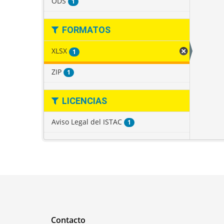
ODS
1
FORMATOS
XLSX
1
ZIP
1
LICENCIAS
Aviso Legal del ISTAC
1
Contacto