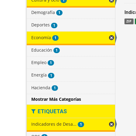
1
Demografía
Indi
1
ZIP
Deportes
1
Economía
1
Educación
1
Empleo
1
Energía
1
Hacienda
1
Mostrar Más Categorías
ETIQUETAS
Indicadores de Desa...
1