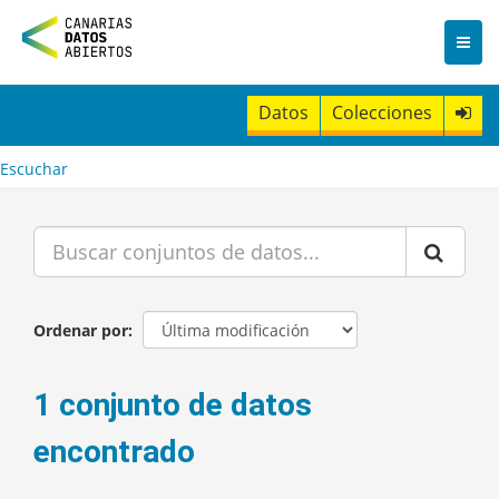
I
r
a
l
c
Datos
Colecciones
o
n
t
Escuchar
e
n
i
d
o
Ordenar por
1 conjunto de datos
encontrado