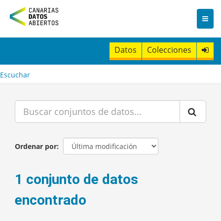
I
r
a
l
c
Datos
Colecciones
o
n
t
Escuchar
e
n
i
d
o
Ordenar por
1 conjunto de datos
encontrado