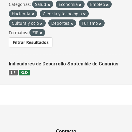
Categorías:
Salud
Economía
Empleo
Hacienda
Ciencia y tecnología
Cultura y ocio
Deportes
Turismo
Formatos:
ZIP
Filtrar Resultados
Indicadores de Desarrollo Sostenible de Canarias
ZIP
XLSX
Contacto