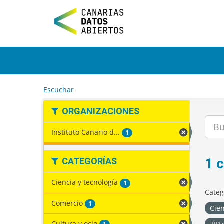
I
r
a
l
c
o
n
t
e
Escuchar
n
i
ORGANIZACIONES
d
o
Instituto Canario d...
1
1 
CATEGORÍAS
Ciencia y tecnología
1
Categ
Comercio
1
Cien
Cultura y ocio