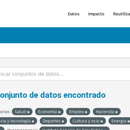
Datos
Impacto
Reutiliz
conjunto de datos encontrado
orías:
Salud
Economía
Empleo
Hacienda
cia y tecnología
Deportes
Cultura y ocio
Energía