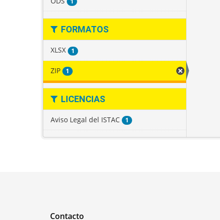
ODS
1
FORMATOS
XLSX
1
ZIP
1
LICENCIAS
Aviso Legal del ISTAC
1
Contacto