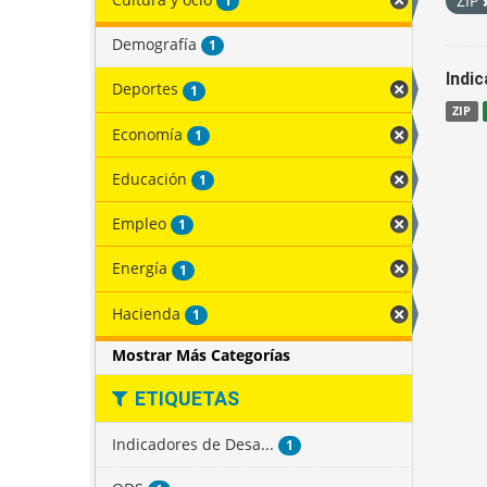
ZIP
1
Demografía
1
Indi
Deportes
1
ZIP
Economía
1
Educación
1
Empleo
1
Energía
1
Hacienda
1
Mostrar Más Categorías
ETIQUETAS
Indicadores de Desa...
1