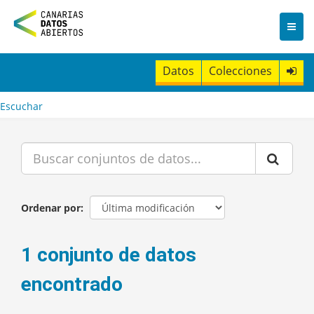
I
r
a
l
c
Datos
Colecciones
o
n
t
Escuchar
e
n
i
d
o
Ordenar por
1 conjunto de datos
encontrado