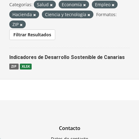
Categorías:
Salud
Economía
Empleo
Hacienda
Ciencia y tecnología
Formatos:
ZIP
Filtrar Resultados
Indicadores de Desarrollo Sostenible de Canarias
ZIP
XLSX
Contacto
Datos de contacto