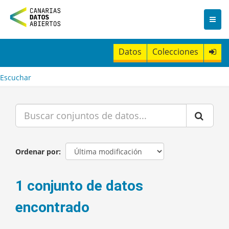
I
r
a
l
c
Datos
Colecciones
o
n
t
Escuchar
e
n
i
d
o
Ordenar por
1 conjunto de datos
encontrado