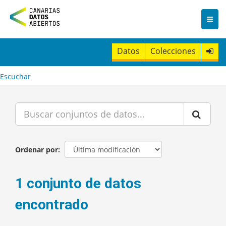
I
r
a
l
c
Datos
Colecciones
o
n
t
Escuchar
e
n
i
d
o
Ordenar por
1 conjunto de datos
encontrado