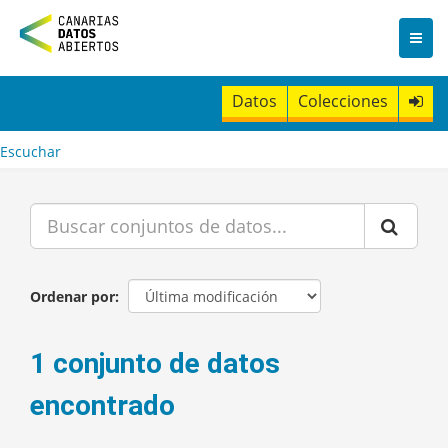
I
r
a
l
c
Datos
Colecciones
o
n
t
Escuchar
e
n
i
d
o
Ordenar por
1 conjunto de datos
encontrado