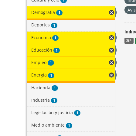
Indi
1
Avis
Demografía
1
Deportes
1
Indi
Economía
1
ZIP
Educación
1
Empleo
1
Energía
1
Hacienda
1
Industria
1
Legislación y justicia
1
Medio ambiente
1