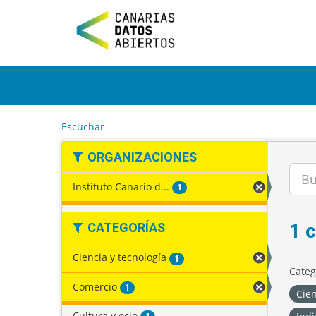
I
r
a
l
c
o
n
t
e
Escuchar
n
i
ORGANIZACIONES
d
o
Instituto Canario d...
1
1 
CATEGORÍAS
Ciencia y tecnología
1
Categ
Comercio
1
Cien
Cultura y ocio