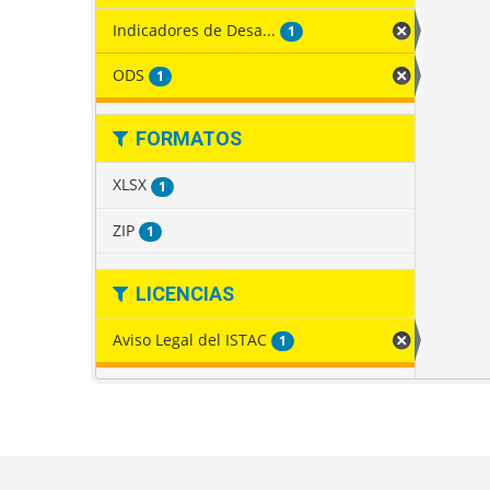
Indicadores de Desa...
1
ODS
1
FORMATOS
XLSX
1
ZIP
1
LICENCIAS
Aviso Legal del ISTAC
1