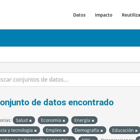
Datos
Impacto
Reutiliz
conjunto de datos encontrado
orías:
Salud
Economía
Energía
cia y tecnología
Empleo
Demografía
Educación