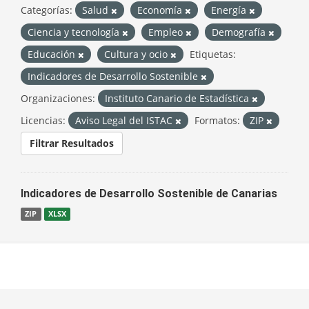
Categorías:
Salud
Economía
Energía
Ciencia y tecnología
Empleo
Demografía
Educación
Cultura y ocio
Etiquetas:
Indicadores de Desarrollo Sostenible
Organizaciones:
Instituto Canario de Estadística
Licencias:
Aviso Legal del ISTAC
Formatos:
ZIP
Filtrar Resultados
Indicadores de Desarrollo Sostenible de Canarias
ZIP
XLSX