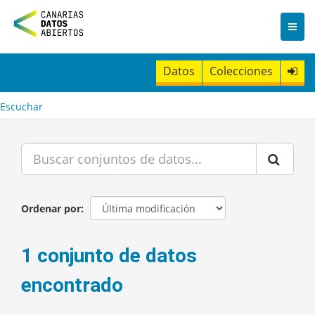
I
r
a
l
c
Datos
Colecciones
o
n
t
Escuchar
e
n
i
d
o
Ordenar por
1 conjunto de datos
encontrado