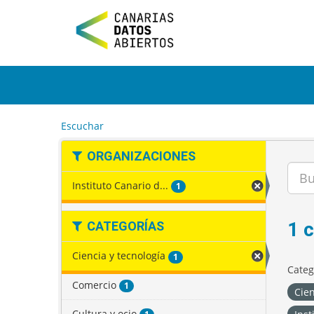
I
r
a
l
c
o
n
t
e
Escuchar
n
i
ORGANIZACIONES
d
o
Instituto Canario d...
1
1 
CATEGORÍAS
Ciencia y tecnología
1
Categ
Comercio
1
Cien
Cultura y ocio