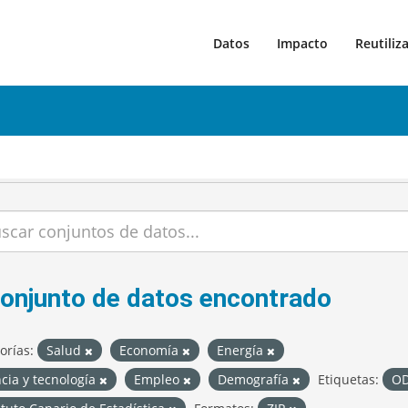
Datos
Impacto
Reutiliz
conjunto de datos encontrado
orías:
Salud
Economía
Energía
cia y tecnología
Empleo
Demografía
Etiquetas:
O