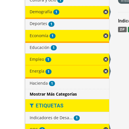
Inst
1
Demografía
1
Indi
Deportes
1
ZIP
Economía
1
Educación
1
Empleo
1
Energía
1
Hacienda
1
Mostrar Más Categorías
ETIQUETAS
Indicadores de Desa...
1