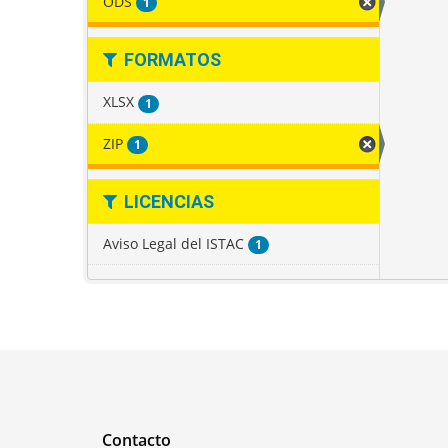
ODS
1
FORMATOS
XLSX
1
ZIP
1
LICENCIAS
Aviso Legal del ISTAC
1
Contacto