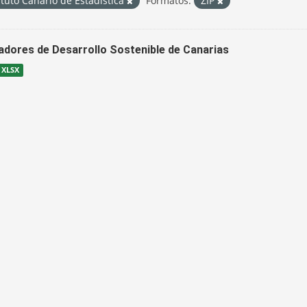
ituto Canario de Estadística
Formatos:
ZIP
cadores de Desarrollo Sostenible de Canarias
XLSX