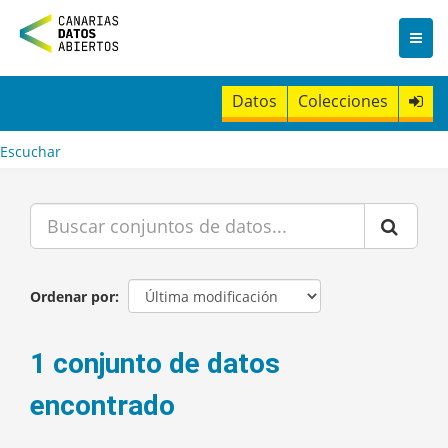
I
r
a
l
c
Datos
Colecciones
o
n
t
Escuchar
e
n
i
d
o
Ordenar por
1 conjunto de datos
encontrado