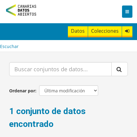
I
r
a
l
c
Datos
Colecciones
o
n
t
Escuchar
e
n
i
d
o
Ordenar por
1 conjunto de datos
encontrado