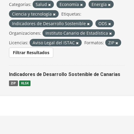
Categorías:
Salud
Economía
Energía
Ciencia y tecnología
Etiquetas:
Indicadores de Desarrollo Sostenible
ODS
Organizaciones:
Instituto Canario de Estadística
Licencias:
Aviso Legal del ISTAC
Formatos:
ZIP
Filtrar Resultados
Indicadores de Desarrollo Sostenible de Canarias
ZIP
XLSX