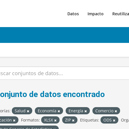
Datos
Impacto
Reutiliz
conjunto de datos encontrado
orías:
Salud
Economía
Energía
Comercio
cación
Formatos:
XLSX
ZIP
Etiquetas:
ODS
Org