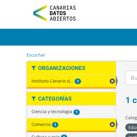
I
r
a
l
c
o
n
t
e
Escuchar
n
i
ORGANIZACIONES
d
o
Instituto Canario d...
1
1 
CATEGORÍAS
Ciencia y tecnología
1
Categ
Comercio
1
Edu
Cultura y ocio