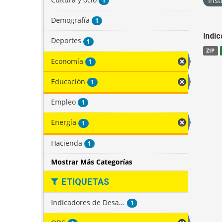
Inst
1
Demografía
1
Indi
Deportes
1
ZIP
Economía
1
Educación
1
Empleo
1
Energía
1
Hacienda
1
Mostrar Más Categorías
ETIQUETAS
Indicadores de Desa...
1