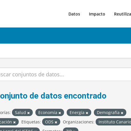
Datos
Impacto
Reutiliz
conjunto de datos encontrado
orías:
Salud
Economía
Energía
Demografía
cación
Etiquetas:
ODS
Organizaciones:
Instituto Canari