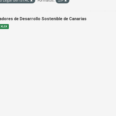
o Legal del ISTAC
Formatos:
ZIP
cadores de Desarrollo Sostenible de Canarias
XLSX