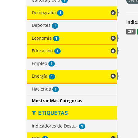
Avis
1
Demografía
1
Indi
Deportes
1
ZIP
Economía
1
Educación
1
Empleo
1
Energía
1
Hacienda
1
Mostrar Más Categorías
ETIQUETAS
Indicadores de Desa...
1