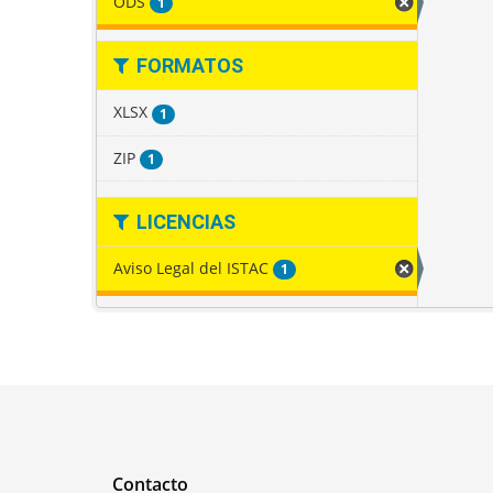
ODS
1
FORMATOS
XLSX
1
ZIP
1
LICENCIAS
Aviso Legal del ISTAC
1
Contacto