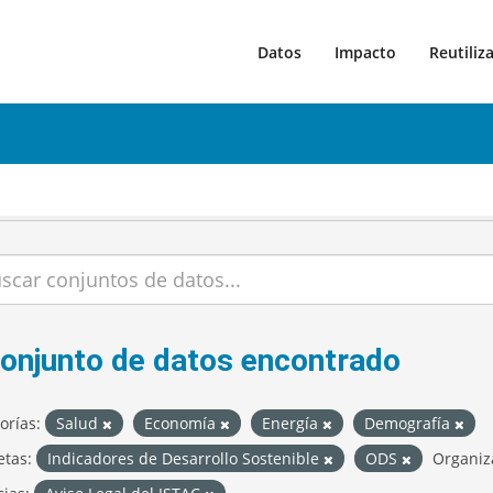
Datos
Impacto
Reutiliz
conjunto de datos encontrado
orías:
Salud
Economía
Energía
Demografía
etas:
Indicadores de Desarrollo Sostenible
ODS
Organiz