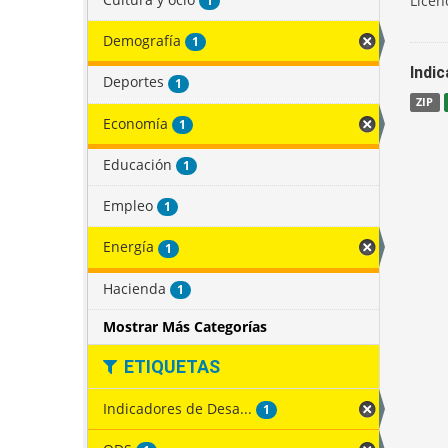
Licen
1
Demografía
1
Indi
Deportes
1
ZIP
Economía
1
Educación
1
Empleo
1
Energía
1
Hacienda
1
Mostrar Más Categorías
ETIQUETAS
Indicadores de Desa...
1