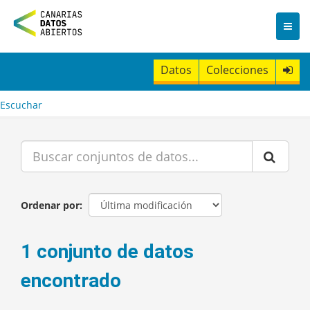
I
r
a
l
c
Datos
Colecciones
o
n
t
Escuchar
e
n
i
d
o
Ordenar por
1 conjunto de datos
encontrado