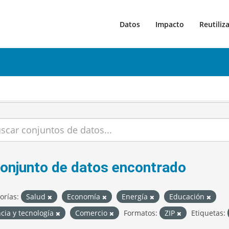
Datos
Impacto
Reutiliz
conjunto de datos encontrado
orías:
Salud
Economía
Energía
Educación
cia y tecnología
Comercio
Formatos:
ZIP
Etiquetas: