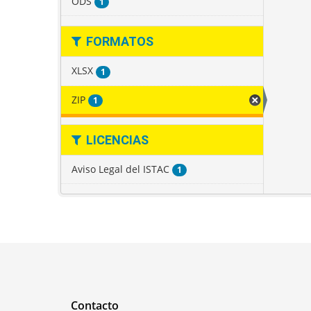
ODS
1
FORMATOS
XLSX
1
ZIP
1
LICENCIAS
Aviso Legal del ISTAC
1
Contacto