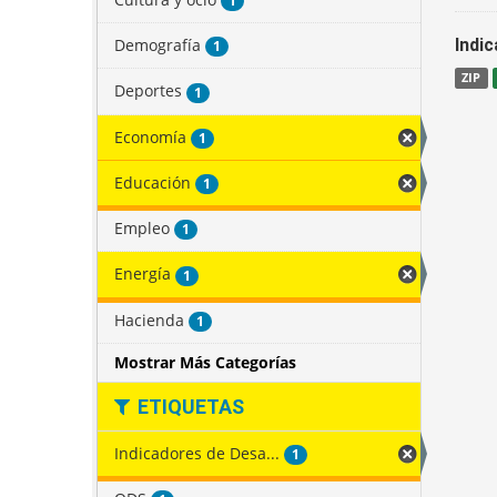
1
Demografía
Indi
1
ZIP
Deportes
1
Economía
1
Educación
1
Empleo
1
Energía
1
Hacienda
1
Mostrar Más Categorías
ETIQUETAS
Indicadores de Desa...
1