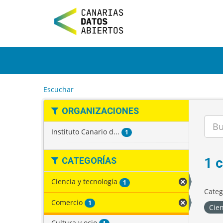
I
r
a
l
c
o
n
t
e
Escuchar
n
i
ORGANIZACIONES
d
o
Instituto Canario d...
1
1 
CATEGORÍAS
Ciencia y tecnología
1
Categ
Comercio
1
Cien
Cultura y ocio