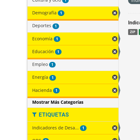
Indi
1
Demografía
1
Indi
Deportes
1
ZIP
Economía
1
Educación
1
Empleo
1
Energía
1
Hacienda
1
Mostrar Más Categorías
ETIQUETAS
Indicadores de Desa...
1