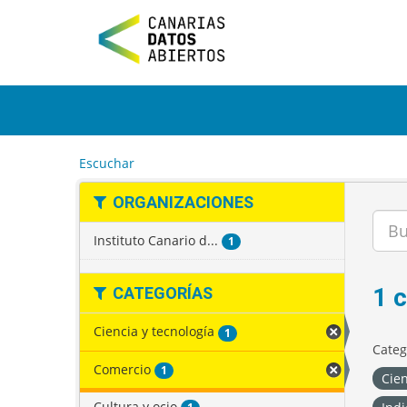
I
r
a
l
c
o
n
t
e
Escuchar
n
i
ORGANIZACIONES
d
o
Instituto Canario d...
1
1 
CATEGORÍAS
Ciencia y tecnología
1
Categ
Comercio
1
Cien
Cultura y ocio