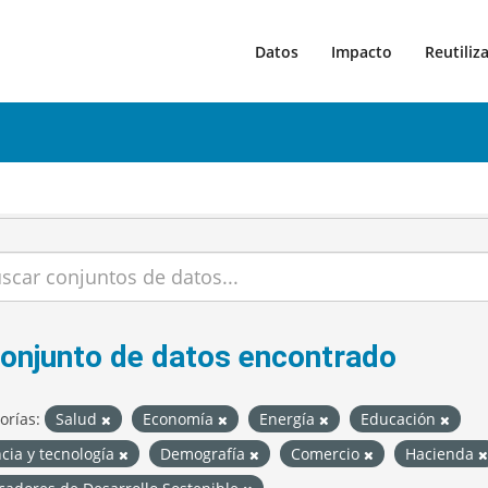
Datos
Impacto
Reutiliz
conjunto de datos encontrado
orías:
Salud
Economía
Energía
Educación
cia y tecnología
Demografía
Comercio
Hacienda