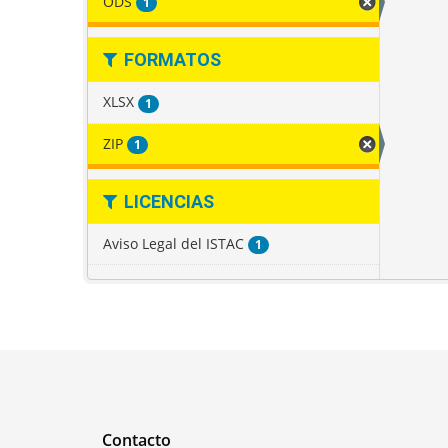
ODS
1
FORMATOS
XLSX
1
ZIP
1
LICENCIAS
Aviso Legal del ISTAC
1
Contacto