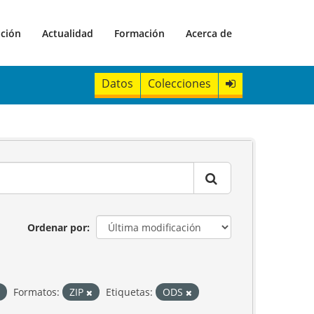
ación
Actualidad
Formación
Acerca de
Datos
Colecciones
Ordenar por
Formatos:
ZIP
Etiquetas:
ODS