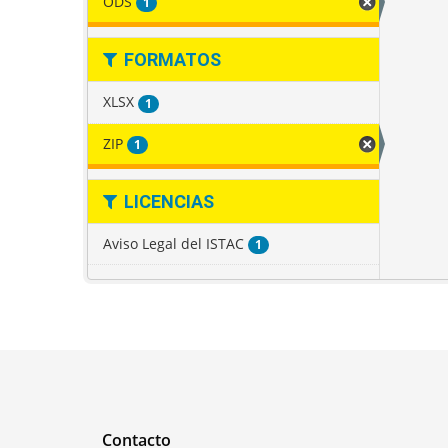
ODS
1
FORMATOS
XLSX
1
ZIP
1
LICENCIAS
Aviso Legal del ISTAC
1
Contacto