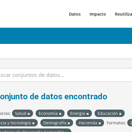
Datos
Impacto
Reutiliz
conjunto de datos encontrado
orías:
Salud
Economía
Energía
Educación
cia y tecnología
Demografía
Hacienda
Formatos: