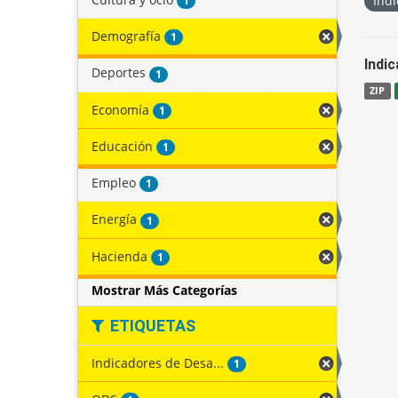
Indi
1
Demografía
1
Indi
Deportes
1
ZIP
Economía
1
Educación
1
Empleo
1
Energía
1
Hacienda
1
Mostrar Más Categorías
ETIQUETAS
Indicadores de Desa...
1