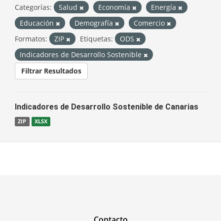
Categorías:
Salud
Economía
Energía
Educación
Demografía
Comercio
Formatos:
ZIP
Etiquetas:
ODS
Indicadores de Desarrollo Sostenible
Filtrar Resultados
Indicadores de Desarrollo Sostenible de Canarias
ZIP
XLSX
Contacto