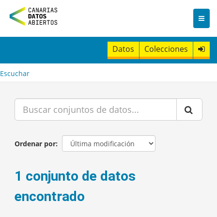
I
r
a
l
c
Datos
Colecciones
o
n
t
Escuchar
e
n
i
d
o
Ordenar por
1 conjunto de datos
encontrado