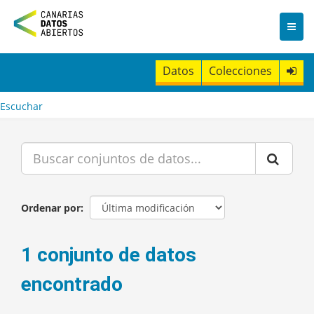
I
r
a
l
c
Datos
Colecciones
o
n
t
Escuchar
e
n
i
d
o
Ordenar por
1 conjunto de datos
encontrado