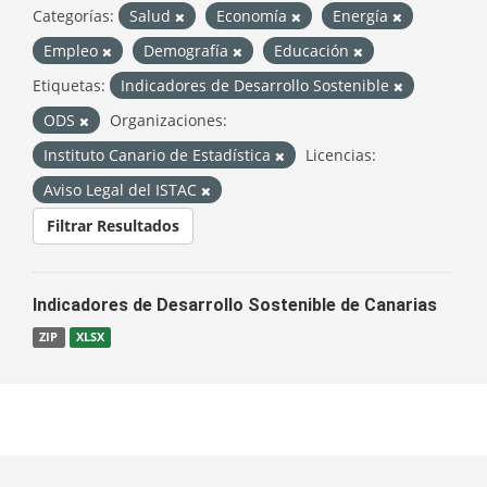
Categorías:
Salud
Economía
Energía
Empleo
Demografía
Educación
Etiquetas:
Indicadores de Desarrollo Sostenible
ODS
Organizaciones:
Instituto Canario de Estadística
Licencias:
Aviso Legal del ISTAC
Filtrar Resultados
Indicadores de Desarrollo Sostenible de Canarias
ZIP
XLSX