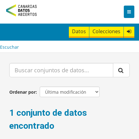
I
r
a
l
c
Datos
Colecciones
o
n
t
Escuchar
e
n
i
d
o
Ordenar por
1 conjunto de datos
encontrado