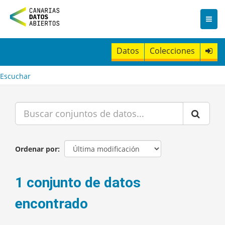
I
r
a
l
c
Datos
Colecciones
o
n
t
Escuchar
e
n
i
d
o
Ordenar por
1 conjunto de datos
encontrado