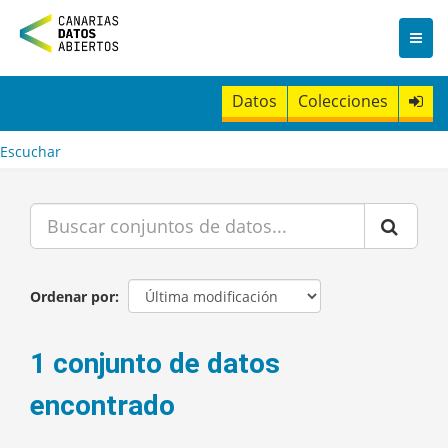
I
r
a
l
c
Datos
Colecciones
o
n
t
Escuchar
e
n
i
d
o
Ordenar por
1 conjunto de datos
encontrado