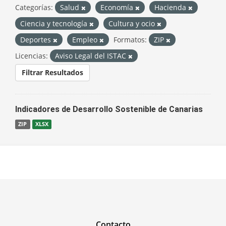
Categorías:
Salud
Economía
Hacienda
Ciencia y tecnología
Cultura y ocio
Deportes
Empleo
Formatos:
ZIP
Licencias:
Aviso Legal del ISTAC
Filtrar Resultados
Indicadores de Desarrollo Sostenible de Canarias
ZIP
XLSX
Contacto