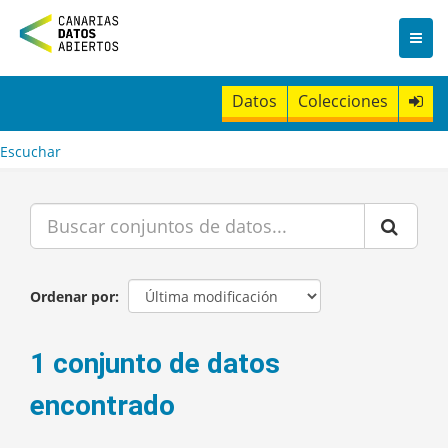
I
r
a
l
c
Datos
Colecciones
o
n
t
Escuchar
e
n
i
d
o
Ordenar por
1 conjunto de datos
encontrado