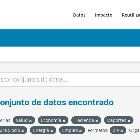
Datos
Impacto
Reutiliz
conjunto de datos encontrado
orías:
Salud
Economía
Hacienda
Deportes
ura y ocio
Energía
Empleo
Formatos:
ZIP
Orga