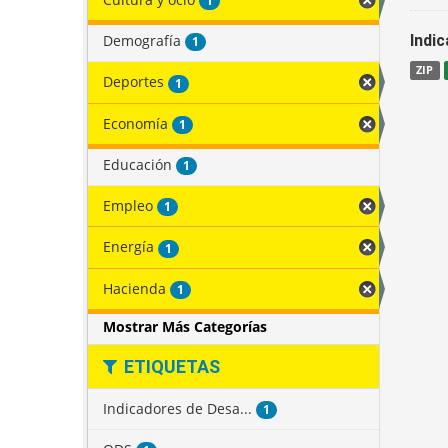
1
Demografía
Indi
1
ZIP
Deportes
1
Economía
1
Educación
1
Empleo
1
Energía
1
Hacienda
1
Mostrar Más Categorías
ETIQUETAS
Indicadores de Desa...
1