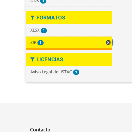
ODS
1
FORMATOS
XLSX
1
ZIP
1
LICENCIAS
Aviso Legal del ISTAC
1
Contacto