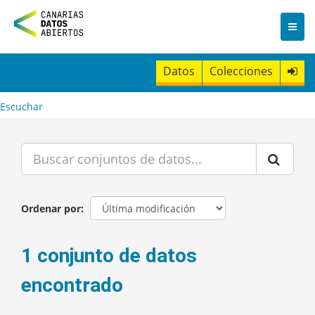
I
r
a
l
c
Datos
Colecciones
o
n
t
Escuchar
e
n
i
d
o
Ordenar por
1 conjunto de datos
encontrado