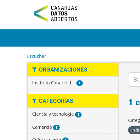
I
r
a
l
c
o
n
t
e
Escuchar
n
i
ORGANIZACIONES
d
o
Instituto Canario d...
1
1 
CATEGORÍAS
Ciencia y tecnología
1
Categ
Comercio
1
Indi
Cultura y ocio