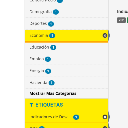
1
Demografía
Indi
1
ZIP
Deportes
1
Economía
1
Educación
1
Empleo
1
Energía
1
Hacienda
1
Mostrar Más Categorías
ETIQUETAS
Indicadores de Desa...
1