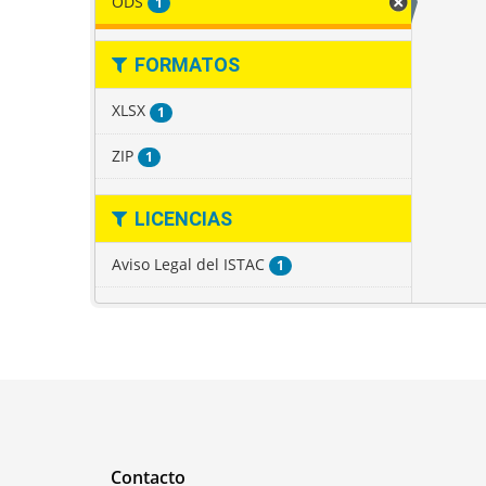
ODS
1
FORMATOS
XLSX
1
ZIP
1
LICENCIAS
Aviso Legal del ISTAC
1
Contacto