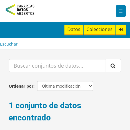
I
r
a
l
c
Datos
Colecciones
o
n
t
Escuchar
e
n
i
d
o
Ordenar por
1 conjunto de datos
encontrado