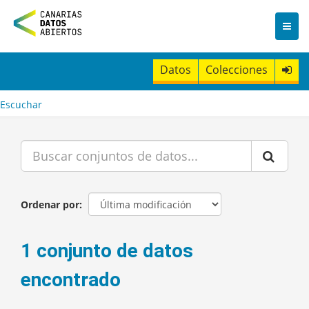
I
r
a
l
c
Datos
Colecciones
o
n
t
Escuchar
e
n
i
d
o
Ordenar por
1 conjunto de datos
encontrado